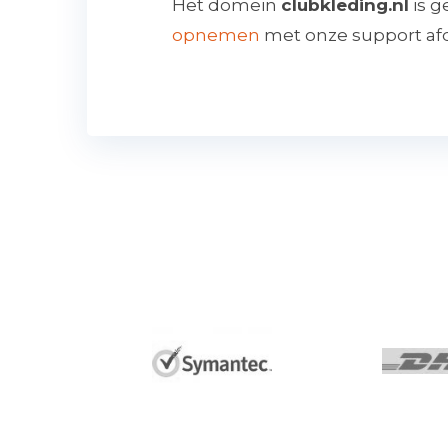
Het domein
clubkleding.nl
is g
opnemen
met onze support afd