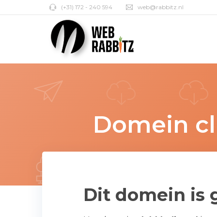
(+31) 172 - 240 594
web@rabbitz.nl
Domein cl
Dit domein is