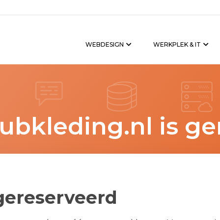
WEBDESIGN
WERKPLEK & IT
ubkleding.nl is ge
 gereserveerd