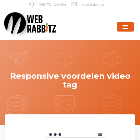
(+31) 172 - 240 594
web@rabbitz.nl
Responsive voordelen video
tag