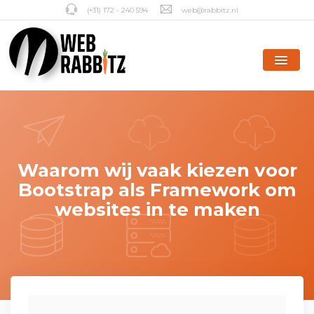
(+31) 172 - 240 594
web@rabbitz.nl
Waarom wij vaak kiezen voor
Bootstrap als Framework om
websites in te maken