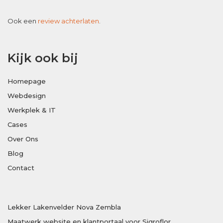
Ook een
review achterlaten
.
Kijk ook bij
Homepage
Webdesign
Werkplek & IT
Cases
Over Ons
Blog
Contact
Lekker Lakenvelder Nova Zembla
Maatwerk website en klantportaal voor Sigroflor