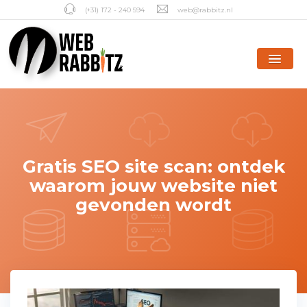
(+31) 172 - 240 594
web@rabbitz.nl
Gratis SEO site scan: ontdek
waarom jouw website niet
gevonden wordt