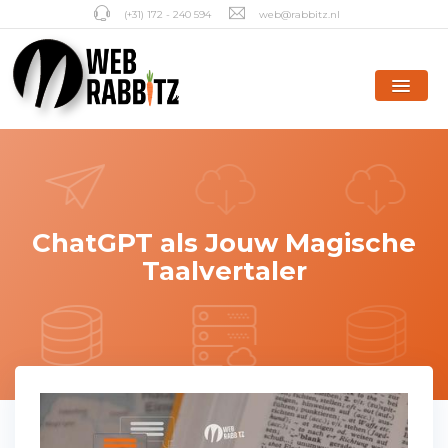
(+31) 172 - 240 594
web@rabbitz.nl
ChatGPT als Jouw Magische
Taalvertaler