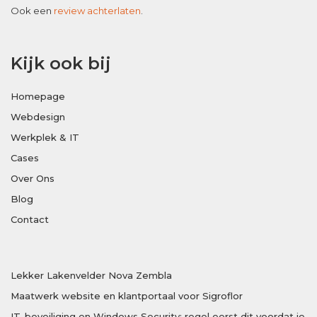
Ook een
review achterlaten
.
Kijk ook bij
Homepage
Webdesign
Werkplek & IT
Cases
Over Ons
Blog
Contact
Lekker Lakenvelder Nova Zembla
Maatwerk website en klantportaal voor Sigroflor
IT-beveiliging en Windows Security: regel eerst dit voordat je