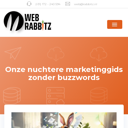
(+31) 172 - 240 594
web@rabbitz.nl
Onze nuchtere marketinggids
zonder buzzwords