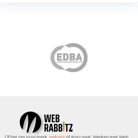
Of het om jouw merk,
website
of story gaat. Werken met Web