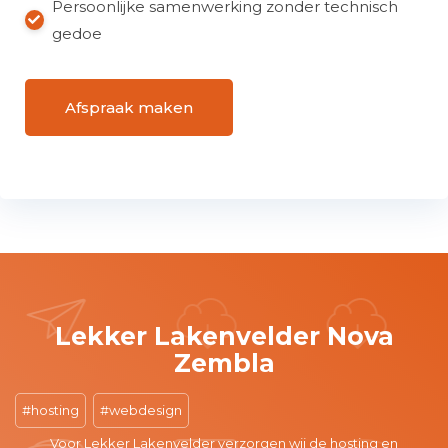
Persoonlijke samenwerking zonder technisch
gedoe
Afspraak maken
Madam is not good
customer service
hosting
wordpress
WebRabbitz heeft de website van Madam is Not Good nieuw
leven ingeblazen! Nadat de site een tijd inactief was, hebben wi