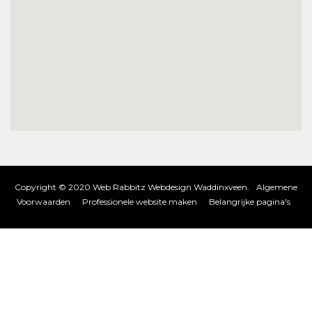
Copyright © 2020 Web Rabbitz Webdesign Waddinxveen.
Algemene
Voorwaarden
Professionele website maken
Belangrijke pagina's