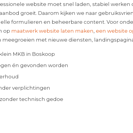
fessionele website moet snel laden, stabiel werke
 aanbod groeit. Daarom kijken we naar gebruiksvrien
elle formulieren en beheerbare content. Voor onde
an op
maatwerk website laten maken
,
een website 
an meegroeien met nieuwe diensten, landingspagin
klein MKB in Boskoop
l ogen én gevonden worden
derhoud
nder verplichtingen
 zonder technisch gedoe