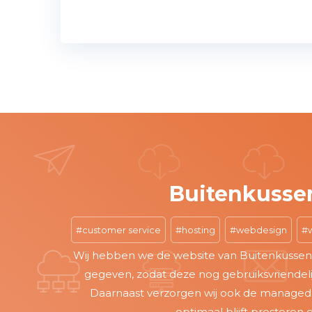
Buitenkussens
customer service
hosting
webdesign
word
Wij hebben we de website van Buitenkussenso
gegeven, zodat deze nog gebruiksvriendelijker 
Daarnaast verzorgen wij ook de
managed Wor
optimaal blijft presteren en al