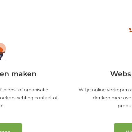
aten maken
Webs
, dienst of organisatie.
Wil je online verkopen 
oekers richting contact of
denken mee ove
n.
produc
ragen
We