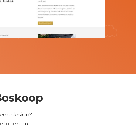
Boskoop
leen design?
eel ogen en