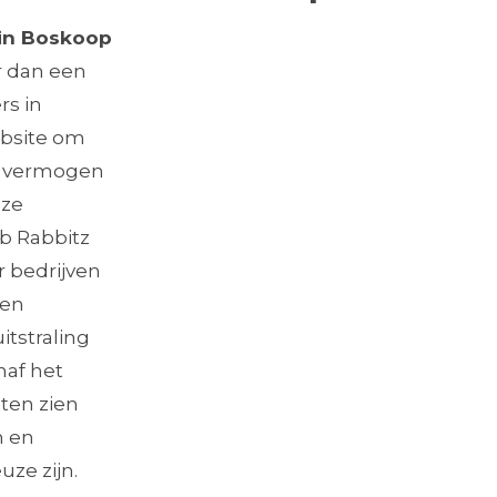
 in Boskoop
r dan een
rs in
ebsite om
t vermogen
uze
b Rabbitz
 bedrijven
len
itstraling
naf het
aten zien
n en
ze zijn.