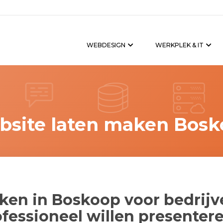
WEBDESIGN
WERKPLEK & IT
site laten maken Bosk
ken in Boskoop voor bedrijv
essioneel willen presenter