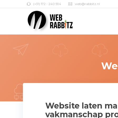
(+31) 172 - 240 594
web@rabbitz.nl
Web
Website laten ma
vakmanschap prof