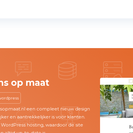
 op maat
press
pmaat.nl een compleet nieuw design
en aantrekkelijker is voor klanten.
dPress hosting
, waardoor de site
tijd up-to-date is.