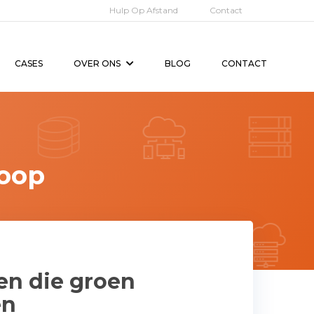
Hulp Op Afstand
Contact
CASES
OVER ONS
BLOG
CONTACT
oop
en die groen
en