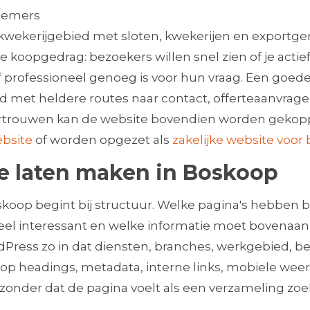
nemers
kwekerijgebied met sloten, kwekerijen en exportger
le koopgedrag: bezoekers willen snel zien of je acti
rijf professioneel genoeg is voor hun vraag. Een go
d met heldere routes naar contact, offerteaanvrage
rtrouwen kan de website bovendien worden gekop
ebsite
of worden opgezet als
zakelijke website voor 
e laten maken in Boskoop
oop begint bij structuur. Welke pagina's hebben b
l interessant en welke informatie moet bovenaan 
ress zo in dat diensten, branches, werkgebied, bew
e op headings, metadata, interne links, mobiele wee
d zonder dat de pagina voelt als een verzameling z