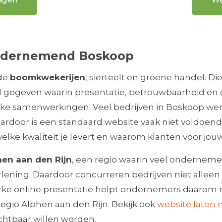
 ondernemend Boskoop
 de
boomkwekerijen
, sierteelt en groene handel. D
 gegeven waarin presentatie, betrouwbaarheid en o
ke samenwerkingen. Veel bedrijven in Boskoop werk
Daardoor is een standaard website vaak niet voldoen
 welke kwaliteit je levert en waarom klanten voor jou
hen aan den Rijn
, een regio waarin veel ondernemers
rlening. Daardoor concurreren bedrijven niet allee
erke online presentatie helpt ondernemers daarom n
gio Alphen aan den Rijn. Bekijk ook
website laten 
ichtbaar willen worden.