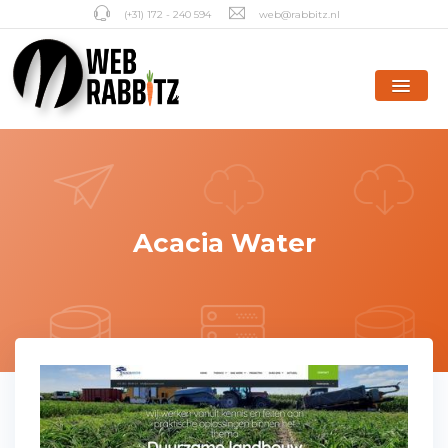
(+31) 172 - 240 594
web@rabbitz.nl
Acacia Water