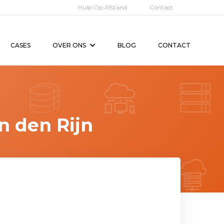
Hulp Op Afstand
Contact
CASES
OVER ONS
BLOG
CONTACT
 den Rijn