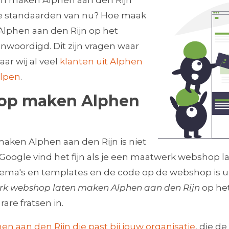
en maken Alphen aan den Rijn
n de standaarden van nu? Hoe maak
Alphen aan den Rijn op het
enwoordigd. Dit zijn vragen waar
ar wij al veel
klanten uit Alphen
olpen
.
op maken Alphen
ken Alphen aan den Rijn is niet
k Google vind het fijn als je een maatwerk webshop 
ema's en templates en de code op de webshop is u
k webshop laten maken Alphen aan den Rijn
op het
are fratsen in.
 aan den Rijn die past bij jouw organisatie
, die d