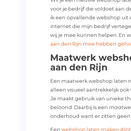
Wil je een nieuwe webshop lat
voor je bedrijf die voldoet aa
ik een opvallende webshop uit 
internet die mijn bedrijf verteg
wij je mee kunnen helpen. En wa
aan den Rijn mee hebben geh
Maatwerk websh
aan den Rijn
Een maatwerk webshop laten ma
alleen visueel aantrekkelijk oo
Je maakt gebruik van unieke th
beloond. Daarbij is een
maatwer
onderhoud want er zitten geen r
Een
webshop laten maken Alphen