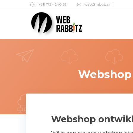
(+31) 172 - 240 594
web@rabbitz.nl
Webshop 
Webshop ontwikke