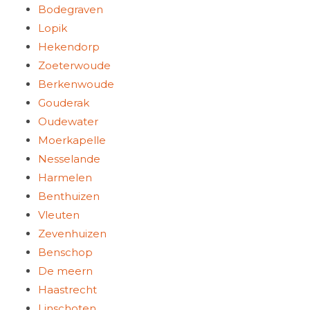
Bodegraven
Lopik
Hekendorp
Zoeterwoude
Berkenwoude
Gouderak
Oudewater
Moerkapelle
Nesselande
Harmelen
Benthuizen
Vleuten
Zevenhuizen
Benschop
De meern
Haastrecht
Linschoten