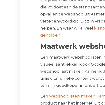
Wil je een nieuwe webshop late
die voldoet aan de standaarde
opvallende webshop uit Kamerik 
vertegenwoordigd. Dit zijn vra
helpen. En waar wij al veel
klan
geholpen
.
Maatwerk websh
Een maatwerk webshop laten ma
visueel aantrekkelijk ook Google
webshop laat maken Kamerik. J
uniek. En unieke content wordt 
termijn goedkoper in onderhoud 
Een
webshop laten maken Kameri
product naar het internet. Dit 