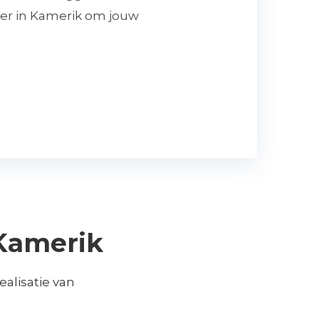
ner in Kamerik om jouw
Kamerik
alisatie van