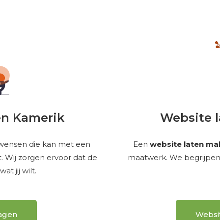
n Kamerik
Website 
 wensen die kan met een
Een
website laten ma
 Wij zorgen ervoor dat de
maatwerk. We begrijpen d
t jij wilt.
ragen
Websi