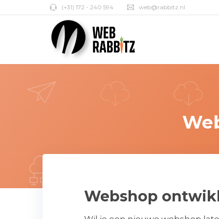
(+31) 172 - 240 594
web@rabbitz.nl
Web
Webshop ontwikk