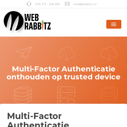
(+31) 172 - 240 594
web@rabbitz.nl
Multi-Factor Authenticatie
onthouden op trusted device
Multi-Factor
Authenticatie