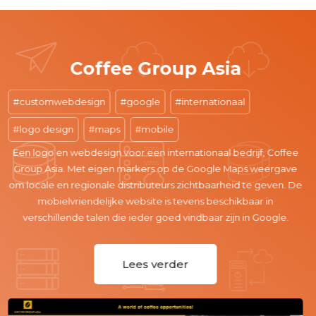
Gebroeders de Hollander
hazerswoude
office365
webdesign
website
Voor Gebroeders de Hollander hebben wij de website
ontwikkeld en zo ingericht dat de werkzaamheden die zij voor
hun klanten uitvoeren goed en duidelijk worden toegelicht. Met
focus op de diensten, de daarvoor uitgevoerde projecten en
klanten ziet de bezoeker direct wat ze doen, hoe en voor wie.
Daarbij is de mail ingericht met Office365 waardoor flexibiliteit
en continuïteit wordt gegarandeerd.
Lees verder