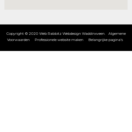
Copyright © 2020 Web Rabbitz Webdesign Waddinxveen.
Algemene
Voorwaarden
Professionele website maken
Belangrijke pagina's